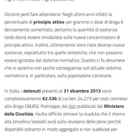
Occorre però fare attenzione. Negli ultimi anni infatti la
percentuale di
principio attivo
per grammo o dose di droga è
decisamente aumentata, pertanto la quantità di sostanza
lorda dovrà essere rimodulata sulle nuove concentrazioni di
principio attivo. Inoltre, ultimamente sono nate diverse nuove
sostanze, soprattutto tra quelle sintetiche, che non possono
essere ignorate dal sistema normativo. Questo ci fa desumere
che vi saranno non poche conseguenze sull’attuale sistema
normativo e, in particolare, sulla popolazione carceraria.
In Italia, i
detenuti
presenti al
31 dicembre 2013
sono
complessivamente
62.536
di cui ben 24.273 per reati connessi
alla droga (38,8%). Purtroppo, dai
dati
pubblicati dal
Ministero
della Giustizia
, risulta difficile stimare la ricaduta che il ritorno
alla Jervolino-Vassalli avrà sulla revisione delle pene perché
disponibili soltanto in modo aggregato e non suddivise per