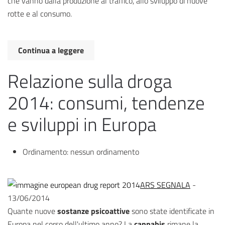
che vanno dalla produzione al traffico, allo sviluppo di nuove
rotte e al consumo.
Continua a leggere
Relazione sulla droga
2014: consumi, tendenze
e sviluppi in Europa
Ordinamento:
nessun ordinamento
ARS SEGNALA
-
13/06/2014
Quante nuove
sostanze psicoattive
sono state identificate in
Europa nel corso dell'ultimo anno? La
cannabis
rimane la