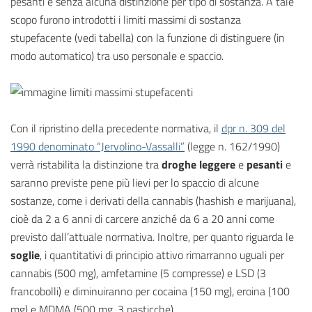
pesanti e senza alcuna distinzione per tipo di sostanza. A tale
scopo furono introdotti i limiti massimi di sostanza
stupefacente (vedi tabella) con la funzione di distinguere (in
modo automatico) tra uso personale e spaccio.
Con il ripristino della precedente normativa, il
dpr n. 309 del
1990 denominato “Jervolino-Vassalli”
(legge n. 162/1990)
verrà ristabilita la distinzione tra
droghe leggere
e
pesanti
e
saranno previste pene più lievi per lo spaccio di alcune
sostanze, come i derivati della cannabis (hashish e marijuana),
cioè da 2 a 6 anni di carcere anziché da 6 a 20 anni come
previsto dall’attuale normativa. Inoltre, per quanto riguarda le
soglie
, i quantitativi di principio attivo rimarranno uguali per
cannabis (500 mg), amfetamine (5 compresse) e LSD (3
francobolli) e diminuiranno per cocaina (150 mg), eroina (100
mg) e MDMA (500 mg, 3 pasticche).