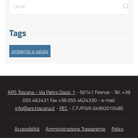
Tags
ambiente e salute
ARS Toscana - Via Pietro Dazzi, 1
- 50141 Firenze - Tel. +39
055 462431 Fax +39 055 4624330 - e-mail:
info@ars.toscana.it
-
PEC
- C.F./P.IVA 04992010480
Accessibilità
Amministrazione Trasparente
Policy