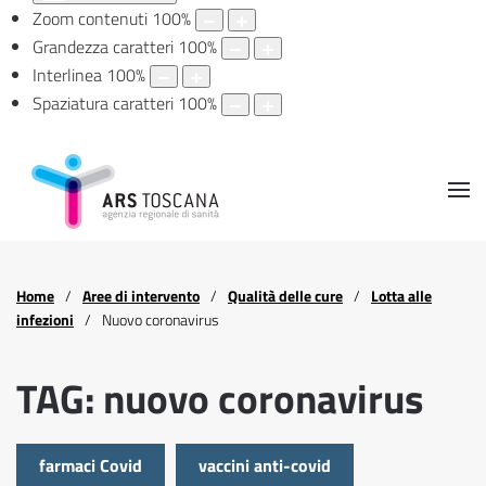
Zoom contenuti
100
%
Grandezza caratteri
100
%
Interlinea
100
%
Spaziatura caratteri
100
%
Home
Aree di intervento
Qualità delle cure
Lotta alle
infezioni
Nuovo coronavirus
TAG: nuovo coronavirus
farmaci Covid
vaccini anti-covid