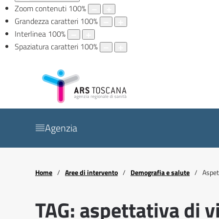
Zoom contenuti
100
%
Grandezza caratteri
100
%
Interlinea
100
%
Spaziatura caratteri
100
%
Agenzia
Home
Aree di intervento
Demografia e salute
Aspett
TAG: aspettativa di v