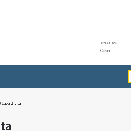
Cerca nel sito
ativa di vita
ita