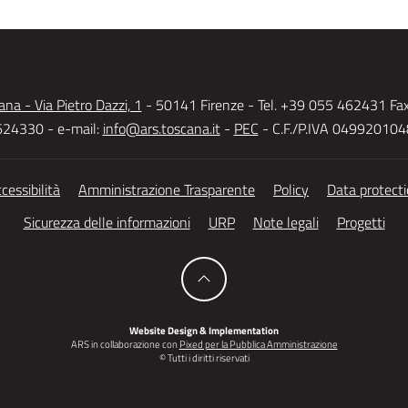
na - Via Pietro Dazzi, 1
- 50141 Firenze - Tel. +39 055 462431 Fa
24330 - e-mail:
info@ars.toscana.it
-
PEC
- C.F./P.IVA 04992010
cessibilità
Amministrazione Trasparente
Policy
Data protect
Sicurezza delle informazioni
URP
Note legali
Progetti
Website Design & Implementation
ARS in collaborazione con
Pixed per la Pubblica Amministrazione
© Tutti i diritti riservati