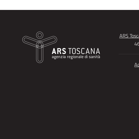
ARS Tosca
46
Ac