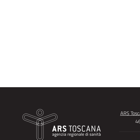
ARS Tosca
46