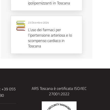
ipolipemizzanti in Toscana
23 Dicembre 2024
L’uso dei farmaci per
l’ipertensione arteriosa e lo
scompenso cardiaco in
Toscana
ARS Toscana è certificata ISO/IEC
x +39 055
27001:2022
480