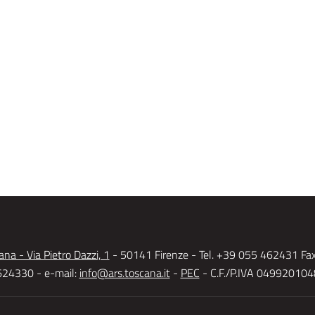
na - Via Pietro Dazzi, 1
- 50141 Firenze - Tel. +39 055 462431 Fa
24330 - e-mail:
info@ars.toscana.it
-
PEC
- C.F./P.IVA 04992010