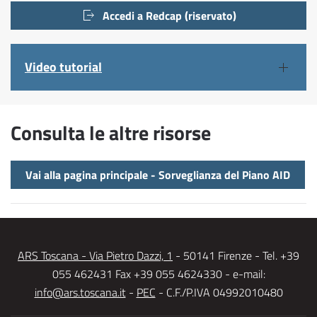
Accedi a Redcap (riservato)
Video tutorial
Consulta le altre risorse
Vai alla pagina principale - Sorveglianza del Piano AID
ARS Toscana - Via Pietro Dazzi, 1
- 50141 Firenze - Tel. +39
055 462431 Fax +39 055 4624330 - e-mail:
info@ars.toscana.it
-
PEC
- C.F./P.IVA 04992010480