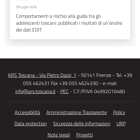
09 Luglio 2026
Comportamenti a rischio alla guida tra gli
adolescenti toscani: pubblicati i risultati di un’analisi
dei dati EDIT
ARS Toscana - Via Pietro Dazzi, 1
- 50141 Firenze - Tel. +39
055 462431 Fax +39 055 4624330 - e-mail:
info@ars.toscana.it
-
PEC
- C.F./P.IVA 04992010480
Accessibilità
Amministrazione Trasparente
Policy
Data protection
Sicurezza delle informazioni
URP
Note legali
Progetti