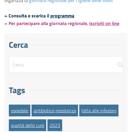
organizza la
giornata regionale per l'igiene delle mani
.
» Consulta e scarica il
programma
» Per partecipare alla giornata regionale,
iscriviti on line
Cerca
Tags
ospedale
antibiotico-resistenza
lotta alle infezioni
qualità delle cure
2023