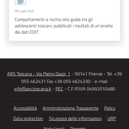
09 Luglio 2026
Comportamenti a rischio alla guida tra gli
adolescenti toscani: pubblicati i risultati di un’analisi
dei dati EDIT
ARS Toscana - Via Pietro Dazzi, 1
- 50141 Firenze - Tel. +39
055 462431 Fax +39 055 4624330 - e-mail:
info@ars.toscana.it
-
PEC
- C.F./P.IVA 04992010480
Accessibilità
Amministrazione Trasparente
Policy
Data protection
Sicurezza delle informazioni
URP
Note legali
Progetti