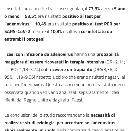
I risultati indicano che tra i casi segnalati, il
77,3%
aveva
5 anni
o meno
, il
53,5%
era risultato
positivo al test per
l'adenovirus
, il
10,4%
era risultato
positivo al test PCR per
SARS-CoV-2
mentre il
10,3%
risultava
co-infettato da
entrambi i patogeni
.
I
casi con infezione da adenovirus
hanno una
probabilità
maggiore di essere ricoverati in terapia intensiva
(OR=2,11;
IC 95%: 1,18-3,74)
e di ricevere un trapianto
(OR=3,36; IC
95%: 1,19-9,55) rispetto a coloro che erano risultati negativi al
test per l'adenovirus. Questa associazione non era stata invece
osservata quando venivano analizzati separatamente i casi
riferiti dal Regno Unito e dagli altri Paesi.
Le conclusioni dello studio raccomandano la
necessità di
realizzare studi eziologici per accertare se l'adenovirus
abbia realmente un ruolo
nella comparsa di casi di epatite nei