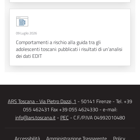
09 Luglio 2026
Comportamenti a rischio alla guida tra gli
adolescenti toscani: pubblicati i risultati di un’analisi
dei dati EDIT
ARS Toscana - Via Pietro Dazzi, 1
- 50141 Firenze - Tel. +39
055 462431 Fax +39 055 4624330 - e-mail:
info@ars.toscana.it
-
PEC
- C.F./P.IVA 04992010480
Accessibilità
Amministrazione Trasparente
Policy