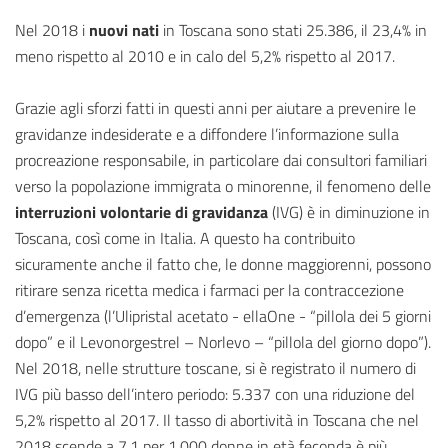
Nel 2018 i
nuovi nati
in Toscana sono stati 25.386, il 23,4% in
meno rispetto al 2010 e in calo del 5,2% rispetto al 2017.
Grazie agli sforzi fatti in questi anni per aiutare a prevenire le
gravidanze indesiderate e a diffondere l’informazione sulla
procreazione responsabile, in particolare dai consultori familiari
verso la popolazione immigrata o minorenne, il fenomeno delle
interruzioni volontarie di gravidanza
(IVG) è in diminuzione in
Toscana, così come in Italia. A questo ha contribuito
sicuramente anche il fatto che, le donne maggiorenni, possono
ritirare senza ricetta medica i farmaci per la contraccezione
d’emergenza (l’Ulipristal acetato - ellaOne - “pillola dei 5 giorni
dopo” e il Levonorgestrel – Norlevo – “pillola del giorno dopo”).
Nel 2018, nelle strutture toscane, si è registrato il numero di
IVG più basso dell’intero periodo: 5.337 con una riduzione del
5,2% rispetto al 2017. Il tasso di abortività in Toscana che nel
2018 scende a 7,1 per 1.000 donne in età feconda è più