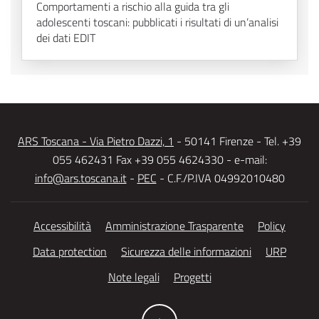
Comportamenti a rischio alla guida tra gli
adolescenti toscani: pubblicati i risultati di un’analisi
dei dati EDIT
ARS Toscana - Via Pietro Dazzi, 1
- 50141 Firenze - Tel. +39
055 462431 Fax +39 055 4624330 - e-mail:
info@ars.toscana.it
-
PEC
- C.F./P.IVA 04992010480
Accessibilità
Amministrazione Trasparente
Policy
Data protection
Sicurezza delle informazioni
URP
Note legali
Progetti