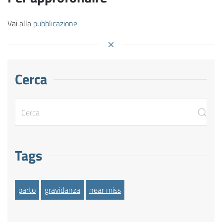
Vai alla
pubblicazione
Cerca
Tags
parto
gravidanza
near miss