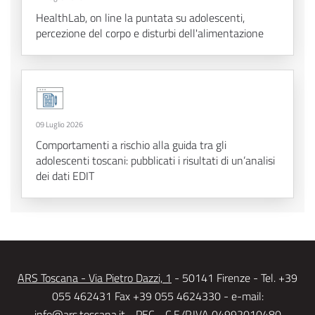
HealthLab, on line la puntata su adolescenti,
percezione del corpo e disturbi dell'alimentazione
09 Luglio 2026
Comportamenti a rischio alla guida tra gli
adolescenti toscani: pubblicati i risultati di un’analisi
dei dati EDIT
ARS Toscana - Via Pietro Dazzi, 1
- 50141 Firenze - Tel. +39
055 462431 Fax +39 055 4624330 - e-mail:
info@ars.toscana.it
-
PEC
- C.F./P.IVA 04992010480