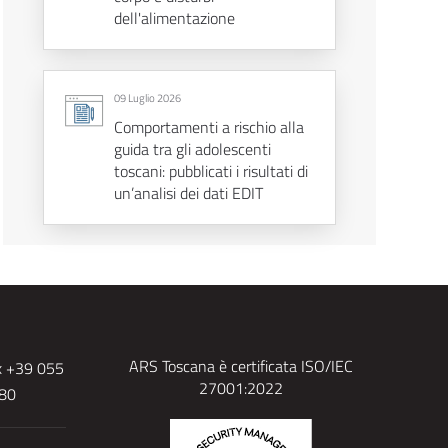
dell'alimentazione
09 Luglio 2026
Comportamenti a rischio alla
guida tra gli adolescenti
toscani: pubblicati i risultati di
un’analisi dei dati EDIT
ARS Toscana è certificata ISO/IEC
x +39 055
27001:2022
480