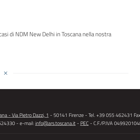
 casi di NDM New Delhi in Toscana nella nostra
na - Via Pietro Dazzi, 1
- 50141 Firenze - Tel. +39 055 462431 Fa
24330 - e-mail:
info@ars.toscana.it
-
PEC
- C.F./P.IVA 04992010