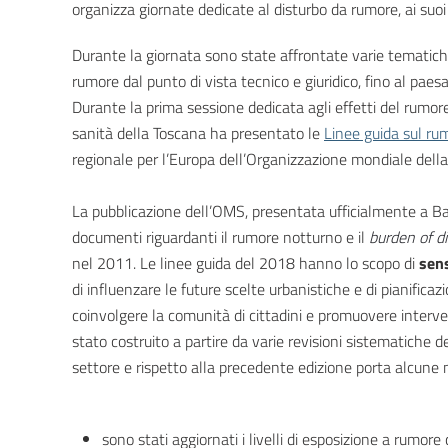
organizza giornate dedicate al disturbo da rumore, ai suoi 
Durante la giornata sono state affrontate varie tematiche:
rumore dal punto di vista tecnico e giuridico, fino al paes
Durante la prima sessione dedicata agli effetti del rumore s
sanità della Toscana ha presentato le
Linee guida sul r
regionale per l’Europa dell’Organizzazione mondiale dell
La pubblicazione dell’OMS, presentata ufficialmente a Bas
documenti riguardanti il rumore notturno e il
burden of d
nel 2011. Le linee guida del 2018 hanno lo scopo di
sens
di influenzare le future scelte urbanistiche e di pianific
coinvolgere la comunità di cittadini e promuovere interve
stato costruito a partire da varie revisioni sistematiche de
settore e rispetto alla precedente edizione porta alcune n
sono stati aggiornati i livelli di esposizione a rumore 