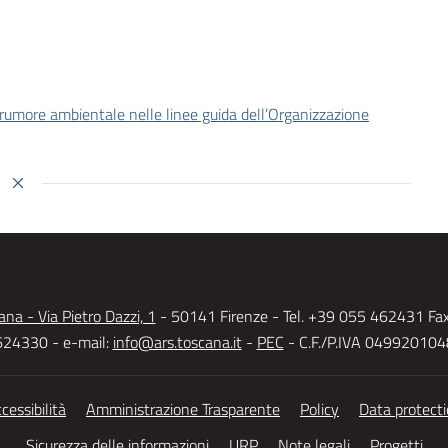
l rumore ambientale nelle linee guida dell’Organizzazione
na - Via Pietro Dazzi, 1
- 50141 Firenze - Tel. +39 055 462431 Fa
24330 - e-mail:
info@ars.toscana.it
-
PEC
- C.F./P.IVA 04992010
cessibilità
Amministrazione Trasparente
Policy
Data protect
Sicurezza delle informazioni
URP
Note legali
Progetti