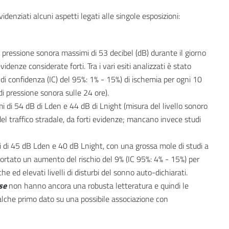
denziati alcuni aspetti legati alle singole esposizioni:
i di pressione sonora massimi di 53 decibel (dB) durante il giorno
idenze considerate forti. Tra i vari esiti analizzati è stato
 di confidenza (IC) del 95%: 1% - 15%) di ischemia per ogni 10
di pressione sonora sulle 24 ore).
mi di 54 dB di Lden e 44 dB di Lnight (misura del livello sonoro
el traffico stradale, da forti evidenze; mancano invece studi
li di 45 dB Lden e 40 dB Lnight, con una grossa mole di studi a
 riportato un aumento del rischio del 9% (IC 95%: 4% - 15%) per
 ed elevati livelli di disturbi del sonno auto-dichiarati.
se
non hanno ancora una robusta letteratura e quindi le
lche primo dato su una possibile associazione con