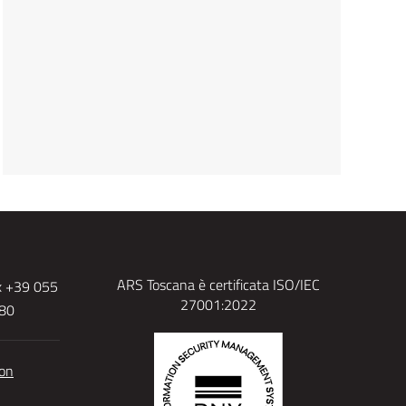
ARS Toscana è certificata ISO/IEC
x +39 055
27001:2022
480
ion