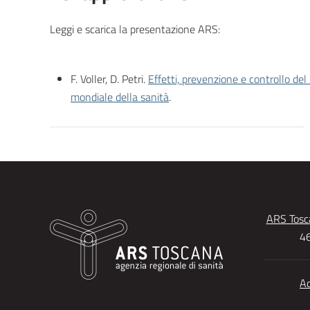
Leggi e scarica la presentazione ARS:
F. Voller, D. Petri.
Effetti, prevenzione e controllo de
mondiale della sanità
.
ARS Tosca
46
Ac