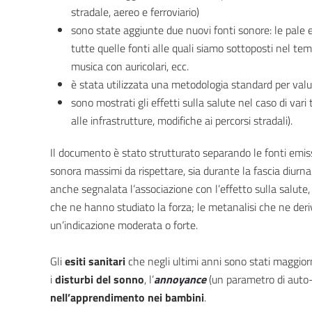
stradale, aereo e ferroviario)
sono state aggiunte due nuovi fonti sonore: le pale e
tutte quelle fonti alle quali siamo sottoposti nel temp
musica con auricolari, ecc.
è stata utilizzata una metodologia standard per val
sono mostrati gli effetti sulla salute nel caso di vari
alle infrastrutture, modifiche ai percorsi stradali).
Il documento è stato strutturato separando le fonti emissi
sonora massimi da rispettare, sia durante la fascia diurn
anche segnalata l’associazione con l’effetto sulla salute,
che ne hanno studiato la forza; le metanalisi che ne deri
un’indicazione moderata o forte.
Gli
esiti sanitari
che negli ultimi anni sono stati maggior
i
disturbi del sonno
, l’
annoyance
(un parametro di auto-v
nell’apprendimento nei bambini
.