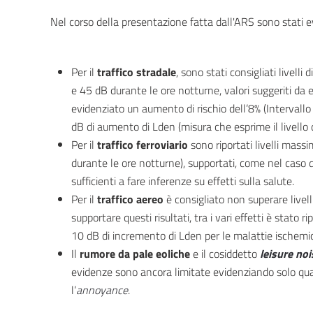
Nel corso della presentazione fatta dall'ARS sono stati evi
Per il
traffico stradale
, sono stati consigliati livell
e 45 dB durante le ore notturne, valori suggeriti da ev
evidenziato un aumento di rischio dell’8% (Intervallo
dB di aumento di Lden (misura che esprime il livello 
Per il
traffico ferroviario
sono riportati livelli massi
durante le ore notturne), supportati, come nel caso d
sufficienti a fare inferenze su effetti sulla salute.
Per il
traffico aereo
è consigliato non superare livel
supportare questi risultati, tra i vari effetti è stato
10 dB di incremento di Lden per le malattie ischemiche
Il
rumore da pale eoliche
e il cosiddetto
leisure noi
evidenze sono ancora limitate evidenziando solo qua
l’
annoyance
.