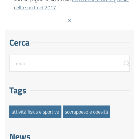
dello sport nel 2017
Cerca
Tags
attività fisica e sportiva
sovrappeso e obesità
News