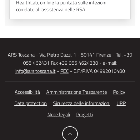
HealthLab, on line la puntata sulle infezioni
correlate all'assistenza nelle RSA
ARS Toscana - Via Pietro Dazzi, 1
- 50141 Firenze - Tel. +39
055 462431 Fax +39 055 4624330 - e-mail:
info@ars.toscana.it
-
PEC
- C.F./P.IVA 04992010480
Accessibilità
Amministrazione Trasparente
Policy
Data protection
Sicurezza delle informazioni
URP
Note legali
Progetti