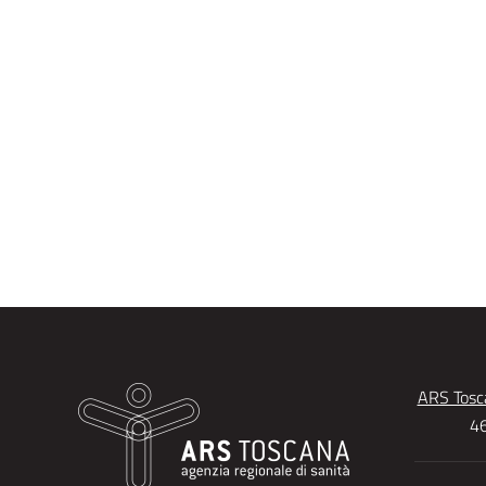
ARS Tosca
46