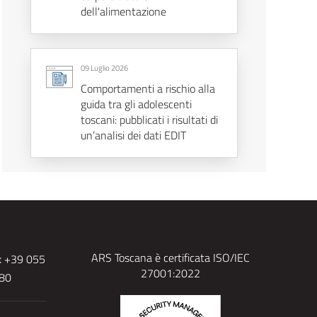
dell'alimentazione
09 Luglio 2026
Comportamenti a rischio alla
guida tra gli adolescenti
toscani: pubblicati i risultati di
un’analisi dei dati EDIT
ARS Toscana è certificata ISO/IEC
x +39 055
27001:2022
480