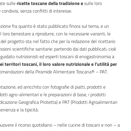
ate sulle
ricette toscane della tradizione e
sulle loro
 condivisi, senza conflitti di interesse.
lezione fra quanto è stato pubblicato finora sul tema, e un
l loro benestare a riprodurre, con le necessarie varianti, le
el progetto sta nel fatto che per la redazione del ricettario
ioni scientifiche sanitarie: partendo dai dati pubblicati, cioè
a guidato nutrizionisti ed esperti toscani di enogastronomia a
i territori toscani, il loro valore nutrizionale e l’utilità per
ccomandazioni della Piramide Alimentare Toscana® – PAT.
ntazione, ed arricchito con fotografie di piatti, prodotti e
dotti agro-alimentari e le preparazioni di base, i prodotti
dicazione Geografica Protetta) e PAT (Prodotti Agroalimentari
enienza e la tipicità.
muovere il ricorso quotidiano – nelle cucine di toscani e non – a