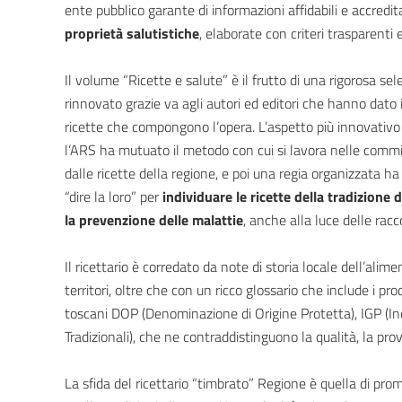
ente pubblico garante di informazioni affidabili e accredit
proprietà salutistiche
, elaborate con criteri trasparenti e
Il volume “Ricette e salute” è il frutto di una rigorosa se
rinnovato grazie va agli autori ed editori che hanno dato i
ricette che compongono l’opera. L’aspetto più innovativo d
l’ARS ha mutuato il metodo con cui si lavora nelle commiss
dalle ricette della regione, e poi una regia organizzata h
“dire la loro” per
individuare le ricette della tradizione de
la prevenzione delle malattie
, anche alla luce delle ra
Il ricettario è corredato da note di storia locale dell’alime
territori, oltre che con un ricco glossario che include i pro
toscani DOP (Denominazione di Origine Protetta), IGP (In
Tradizionali), che ne contraddistinguono la qualità, la prov
La sfida del ricettario “timbrato” Regione è quella di pro