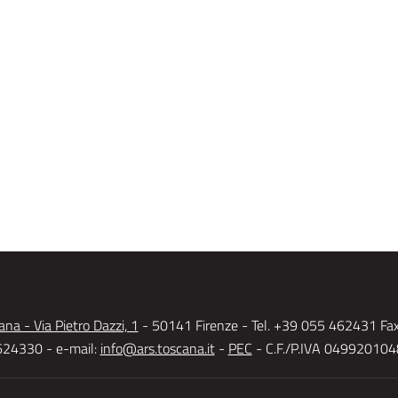
na - Via Pietro Dazzi, 1
- 50141 Firenze - Tel. +39 055 462431 Fa
24330 - e-mail:
info@ars.toscana.it
-
PEC
- C.F./P.IVA 04992010