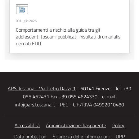
09 Luglio 2026
Comportamenti a rischio alla guida tra gli
adolescenti toscani: pubblicati i risultati di un’analisi
dei dati EDIT
ARS Toscana - Via Pietro Dazzi, 1
- 50141 Firenze - Tel. +39
055 462431 Fax +39 055 4624330 - e-mail:
info@ars.toscana.it
-
PEC
- C.F./P.IVA 04992010480
Accessibilità
Amministrazione Trasparente
Policy
Data protection
Sicurezza delle informazioni
URP