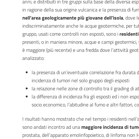
anni, e distribuiti in tre gruppi sulla base della diversa e
in ragione della sua origine vulcanica e la presenza di f
nell’area geologicamente più giovane dell’isola
, dove l
indiscriminatamente anche le acque geotermiche, per tutti 
gruppo, usati come controlli non esposti, sono i
resident
presenti, o in maniera minore, acque e campi geotermici, 
è maggiore (più recente) e una fredda dove l’attività geo
analizzato:
la presenza di un’eventuale correlazione fra durata d
incidenza di tumori nel solo gruppo degli esposti
la relazione nelle zone di controllo tra il grading di a
la differenza di incidenza fra gli esposti ed i non espos
socio economico, l’abitudine al fumo e altri fattori, c
I risultati hanno mostrato che nel tempo i residenti nell’a
sono andati incontro ad una
maggiore incidenza di tum
prostata, dell’apparato emolinfopoietico, di linfoma non 