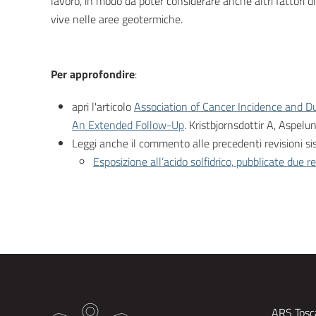
lavoro, in modo da poter considerare anche altri fattori di
vive nelle aree geotermiche.
Per approfondire
:
apri l'articolo
Association of Cancer Incidence and Du
An Extended Follow-Up
. Kristbjornsdottir A, Aspe
Leggi anche il commento alle precedenti revisioni si
Esposizione all’acido solfidrico, pubblicate due rev
ARS Tosca