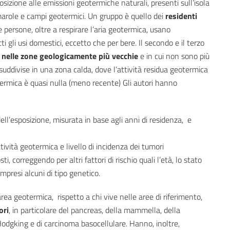
sposizione alle emissioni geotermiche naturali, presenti sull’isola
umarole e campi geotermici. Un gruppo è quello dei
residenti
e persone, oltre a respirare l’aria geotermica, usano
gli usi domestici, eccetto che per bere. Il secondo e il terzo
i nelle zone geologicamente più vecchie
e in cui non sono più
suddivise in una zona calda, dove l’attività residua geotermica
termica è quasi nulla (meno recente) Gli autori hanno
ell’esposizione, misurata in base agli anni di residenza, e
ttività geotermica e livello di incidenza dei tumori
ti, correggendo per altri fattori di rischio quali l’età, lo stato
ompresi alcuni di tipo genetico.
rea geotermica, rispetto a chi vive nelle aree di riferimento,
ori
, in particolare del pancreas, della mammella, della
Hodgking e di carcinoma basocellulare. Hanno, inoltre,