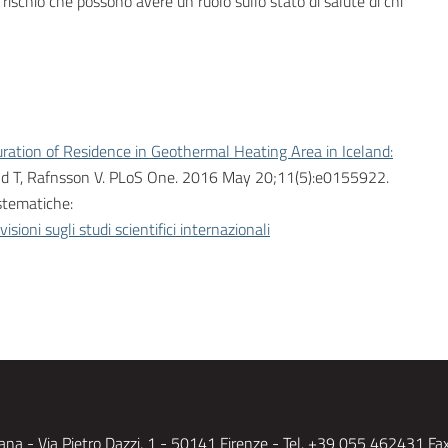
 rischio che possono avere un ruolo sullo stato di salute di chi
ration of Residence in Geothermal Heating Area in Iceland:
lund T, Rafnsson V. PLoS One. 2016 May 20;11(5):e0155922.
stematiche:
isioni sugli studi scientifici internazionali
na - Via Pietro Dazzi, 1
- 50141 Firenze - Tel. +39 055 462431 Fa