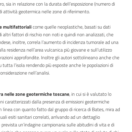
o, sia in relazione con la durata dell’esposizione (numero di
i attività geotermica nelle zone di riferimento.
e multifattoriali
come quelle neoplastiche, basati su dati
altri fattori di rischio non noti e quindi non analizzati, che
andese, inoltre, correla l’aumento di incidenza tumorale ad una
la residenza nell’area vulcanica più giovane e sull’utilizzo
razioni approfondite. Inoltre gli autori sottolineano anche che
su tutta l’isola rendendo più esposte anche le popolazioni di
nsiderazione nell’analisi.
ora nelle zone geotermiche toscane
, in cui si è valutato lo
muni caratterizzati dalla presenza di emissioni geotermiche
n linea con quanto fatto dal gruppo di ricerca di Bates, mira ad
ali esiti sanitari correlati, arrìvando ad un dettaglio
 prevista un’indagine campionaria sulle abitudini di vita e di