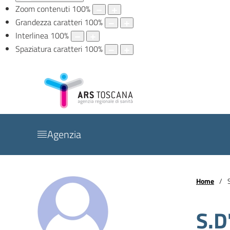
Zoom contenuti
100
%
Grandezza caratteri
100
%
Interlinea
100
%
Spaziatura caratteri
100
%
Agenzia
Home
S.D