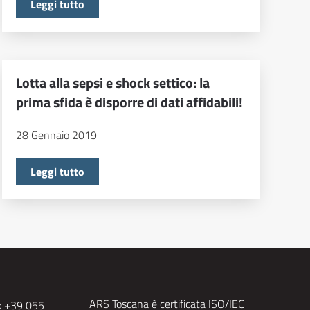
Leggi tutto
Lotta alla sepsi e shock settico: la
prima sfida è disporre di dati affidabili!
28 Gennaio 2019
Leggi tutto
ARS Toscana è certificata ISO/IEC
x +39 055