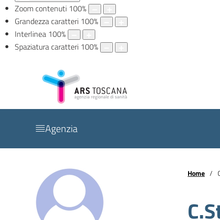
Zoom contenuti
100
%
Grandezza caratteri
100
%
Interlinea
100
%
Spaziatura caratteri
100
%
Agenzia
Home
C.S