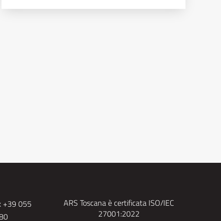
ARS Toscana è certificata ISO/IEC
x +39 055
27001:2022
480