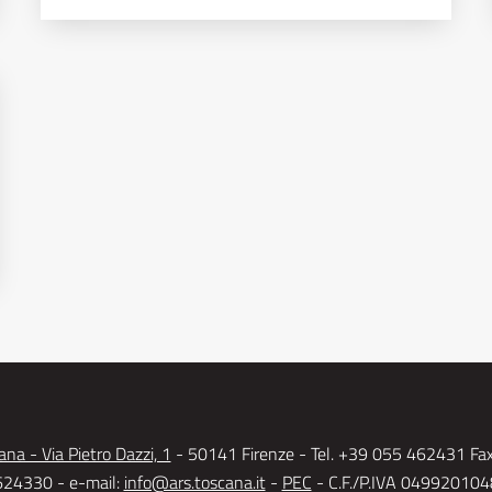
na - Via Pietro Dazzi, 1
- 50141 Firenze - Tel. +39 055 462431 Fa
24330 - e-mail:
info@ars.toscana.it
-
PEC
- C.F./P.IVA 04992010