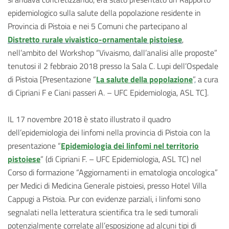
epidemiologico sulla salute della popolazione residente in
Provincia di Pistoia e nei 5 Comuni che partecipano al
Distretto rurale vivaistico-ornamentale pistoiese
,
nell’ambito del Workshop “Vivaismo, dall’analisi alle proposte”
tenutosi il 2 febbraio 2018 presso la Sala C. Lupi dell’Ospedale
di Pistoia [
Presentazione
“
La salute della popolazione
”
,
a cura
di Cipriani F e Ciani passeri A. – UFC Epidemiologia, ASL TC].
IL 17 novembre 2018 è stato illustrato il quadro
dell’epidemiologia dei linfomi nella provincia di Pistoia con la
presentazione
“
Epidemiologia dei linfomi nel territorio
pistoiese
”
(di Cipriani F. – UFC Epidemiologia, ASL TC) nel
Corso di formazione “Aggiornamenti in ematologia oncologica”
per Medici di Medicina Generale pistoiesi, presso Hotel Villa
Cappugi a Pistoia. Pur con evidenze parziali, i linfomi sono
segnalati nella letteratura scientifica tra le sedi tumorali
potenzialmente correlate all’esposizione ad alcuni tipi di