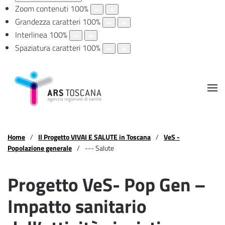
Zoom contenuti
100
%
Grandezza caratteri
100
%
Interlinea
100
%
Spaziatura caratteri
100
%
Home
Il Progetto VIVAI E SALUTE in Toscana
VeS -
Popolazione generale
--- Salute
Progetto VeS- Pop Gen –
Impatto sanitario