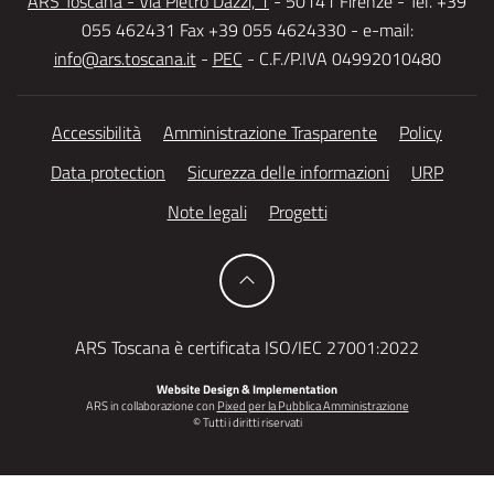
ARS Toscana - Via Pietro Dazzi, 1
- 50141 Firenze - Tel. +39
055 462431 Fax +39 055 4624330 - e-mail:
info@ars.toscana.it
-
PEC
- C.F./P.IVA 04992010480
Accessibilità
Amministrazione Trasparente
Policy
Data protection
Sicurezza delle informazioni
URP
Note legali
Progetti
ARS Toscana è certificata ISO/IEC 27001:2022
Website Design & Implementation
ARS in collaborazione con
Pixed per la Pubblica Amministrazione
© Tutti i diritti riservati